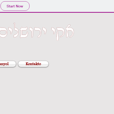
Start Now
anyol
Kontakto