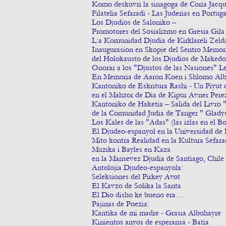
Komo deskuvri la sinagoga de Coria Jacq
Filatelia Sefaradi - Las Juderias en Portu
Los Djudios de Saloniko –
Promotores del Sosializmo en Gresia Gil
L:a Komunidad Djudia de Kirklareli Zel
Inaugurasion en Skopje del Sentro Memor
del Holokausto de los Djudios de Maked
Onorar a los "Djustos de las Nasiones" L
En Memoria de Aaron Koen i Shlomo Al
Kantoniko de Eskritura Rashi - Un Piyut
en el Mahzor de Dia de Kipur Avner Per
Kantoniko de Haketia – Salida del Livro "
de la Comunidad Judia de Tanger " Glady
Los Kales de las "Adas" (las izlas en el 
El Djudeo-espanyol en la Universidad de
Mito kontra Realidad en la Kultura Sefar
Muzika i Bayles en Kaza
en la Mansevez Djudia de Santiago, Chil
Antolojia Djudeo-espanyola:
Seleksiones del Pirkey Avot
El Kavzo de Solika la Santa
El Dio disho ke bueno era…
Pajinas de Poezia:
Kantika de mi madre - Grasia Albuhayre
Kinientos anyos de esperansa - Batia