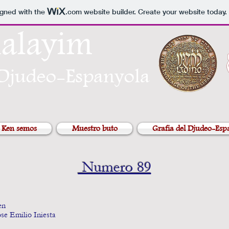
igned with the
.com
website builder. Create your website today.
halayim
 Djudeo-Espanyola
Ken semos
Muestro buto
Grafia del Djudeo-Esp
Numero 89
hen
ose Emilio Iniesta