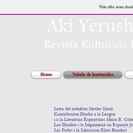
This site was des
Aki Yerus
Revista Kulturala
Home
Tabela de kontenidos
Letra del redaktor Moshe Shaul
Kontribusion Djudia a la Lengua
i a la Literatura Espanyolas Mario E. Co
Los Djudios i la Imprimeria en Espanya J
Las Fadas i la Inkizision Eliau Barokas