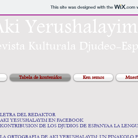
This site was designed with the
.com
w
Aki Yerushalayi
evista Kulturala Djudeo-Es
Tabela de kontenidos
Ken semos
Muest
LETRA DEL REDAKTOR
AKI YESUSHALAYIM EN FA
KONTRIBUSION DE LOS DJUDIOS DE ESPANYAA LA LENGU
Mario Eduardo Coh
LA ORTOGRAFIA DE AKI YERUSHALAYIM: UN PINAKOLO 